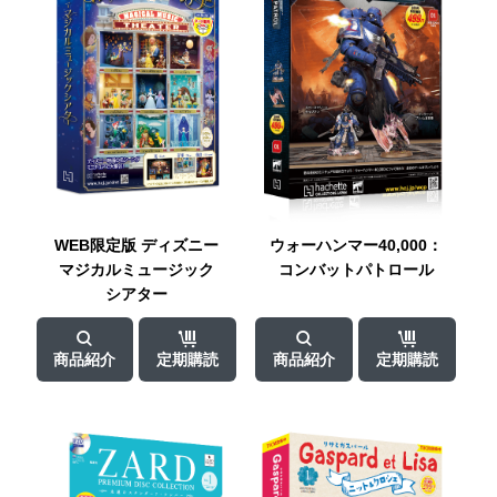
WEB限定版
ディズニー
ウォーハンマー
40,000：
マジカル
ミュージック
コンバット
パトロール
シアター
商品紹介
定期購読
商品紹介
定期購読