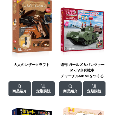
大人の
レザークラフト
週刊
ガールズ＆パンツァー
Mk.IV歩兵戦車
チャーチルMk.VII
をつくる
商品紹介
定期購読
商品紹介
定期購読