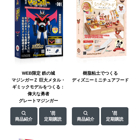
WEB限定
鉄の城
樹脂粘土でつくる
マジンガーＺ
巨大メタル・
ディズニー
ミニチュアフード
ギミックモデル
をつくる：
偉大な勇者
グレートマジンガー
商品紹介
定期購読
商品紹介
定期購読