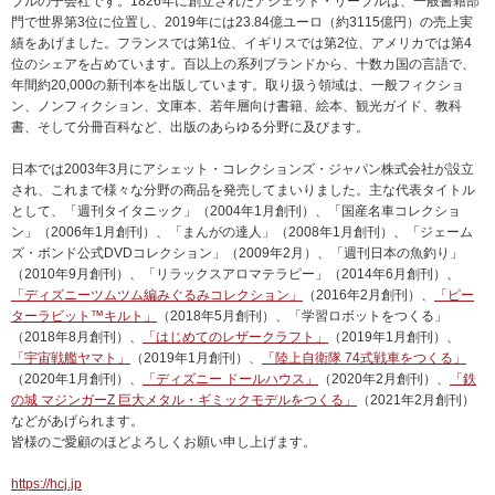
ブルの子会社です。1826年に創立されたアシェット・リーブルは、一般書籍部
門で世界第3位に位置し、2019年には23.84億ユーロ（約3115億円）の売上実
績をあげました。フランスでは第1位、イギリスでは第2位、アメリカでは第4
位のシェアを占めています。百以上の系列ブランドから、十数カ国の言語で、
年間約20,000の新刊本を出版しています。取り扱う領域は、一般フィクショ
ン、ノンフィクション、文庫本、若年層向け書籍、絵本、観光ガイド、教科
書、そして分冊百科など、出版のあらゆる分野に及びます。
日本では2003年3月にアシェット・コレクションズ・ジャパン株式会社が設立
され、これまで様々な分野の商品を発売してまいりました。主な代表タイトル
として、「週刊タイタニック」（2004年1月創刊）、「国産名車コレクショ
ン」（2006年1月創刊）、「まんがの達人」（2008年1月創刊）、「ジェーム
ズ・ボンド公式DVDコレクション」（2009年2月）、「週刊日本の魚釣り」
（2010年9月創刊）、「リラックスアロマテラピー」（2014年6月創刊）、
「ディズニーツムツム編みぐるみコレクション」
（2016年2月創刊）、
「ピー
ターラビット™キルト」
（2018年5月創刊）、「学習ロボットをつくる」
（2018年8月創刊）、
「はじめてのレザークラフト」
（2019年1月創刊）、
「宇宙戦艦ヤマト」
（2019年1月創刊）、
「陸上自衛隊 74式戦車をつくる」
（2020年1月創刊）、
「ディズニー ドールハウス」
（2020年2月創刊）、
「鉄
の城 マジンガーZ 巨大メタル・ギミックモデルをつくる」
（2021年2月創刊）
などがあげられます。
皆様のご愛顧のほどよろしくお願い申し上げます。
https://hcj.jp