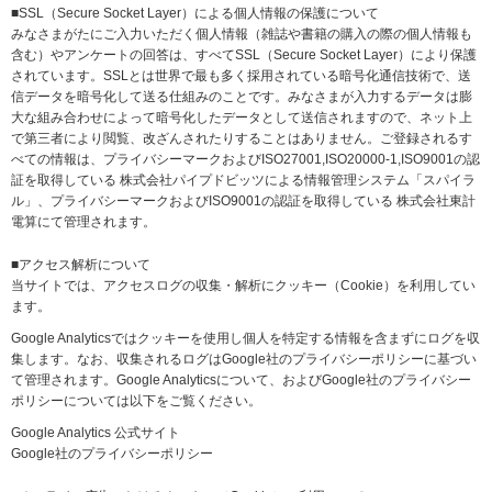
■SSL（Secure Socket Layer）による個人情報の保護について
みなさまがたにご入力いただく個人情報（雑誌や書籍の購入の際の個人情報も
含む）やアンケートの回答は、すべてSSL（Secure Socket Layer）により保護
されています。SSLとは世界で最も多く採用されている暗号化通信技術で、送
信データを暗号化して送る仕組みのことです。みなさまが入力するデータは膨
大な組み合わせによって暗号化したデータとして送信されますので、ネット上
で第三者により閲覧、改ざんされたりすることはありません。ご登録されるす
べての情報は、プライバシーマークおよびISO27001,ISO20000-1,ISO9001の認
証を取得している
株式会社パイプドビッツ
による
情報管理システム「スパイラ
ル」
、プライバシーマークおよびISO9001の認証を取得している
株式会社東計
電算
にて管理されます。
■アクセス解析について
当サイトでは、アクセスログの収集・解析にクッキー（Cookie）を利用してい
ます。
Google Analyticsではクッキーを使用し個人を特定する情報を含まずにログを収
集します。なお、収集されるログはGoogle社のプライバシーポリシーに基づい
て管理されます。Google Analyticsについて、およびGoogle社のプライバシー
ポリシーについては以下をご覧ください。
Google Analytics 公式サイト
Google社のプライバシーポリシー