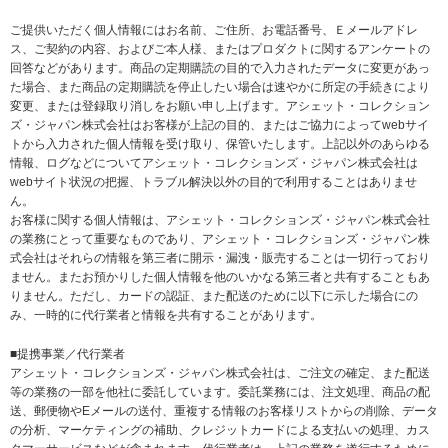
ご提供いただく個人情報にはお名前、ご住所、お電話番号、Ｅメールアドレ
ス、ご契約の内容、およびご本人様、またはプロダクトに関するアンケートの
回答などがあります。商品の定期購読の目的で入力されたデータに変更があっ
た場合、また商品の定期購読を停止したい場合は速やかに所定の手続きにより
変更、または登録取り消しをお願い申し上げます。アシェット・コレクション
ズ・ジャパン株式会社はお客様が上記の目的、またはご協力によってwebサイ
トから入力された個人情報を受け取り、保管いたします。上記以外のあらゆる
情報、ログなどについてアシェット・コレクションズ・ジャパン株式会社は
webサイト状況の把握、トラブル解決以外の目的で利用することはありませ
ん。
お客様に関する個人情報は、アシェット・コレクションズ・ジャパン株式会社
の業務にとって重要なものであり、アシェット・コレクションズ・ジャパン株
式会社はそれらの情報を第三者に開示・漏洩・販売することは一切行っており
ません。またお預かりした個人情報を他のいかなる第三者と共有することもあ
りません。ただし、カードの認証、また配送のために以下に示した場合にの
み、一時的に代行業者と情報を共有することがあります。
■提携事業／代行業者
アシェット・コレクションズ・ジャパン株式会社は、ご注文の確定、また配送
等の業務の一部を他社に委託しています。委託業務には、注文処理、商品の配
送、郵便物やEメールの送付、重複する情報のお客様リストからの削除、データ
の分析、マーケティングの補助、クレジットカードによる支払いの処理、カス