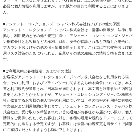
タマーサービスなどが含まれます。代行業者は、上記の業務を遂行するために
必要な個人情報を利用しますが、それ以外の目的で利用することはありませ
ん。
■アシェット・コレクションズ・ジャパン株式会社およびその他の保護
アシェット・コレクションズ・ジャパン株式会社は、情報の開示が、法律に準
拠し、利用規約とその他の規定に適い、アシェット・コレクションズ・ジャパ
ン株式会社とお客様などの権利、財産、安全が保護されると判断した場合に、
アカウントおよびその他の個人情報を開示します。これには詐欺被害および信
用リスク対策のために行われる、企業やその他の組織との情報交換も含まれま
す。
■ご利用規約と各種規定、およびその改訂
お客様がアシェット・コレクションズ・ジャパン株式会社をご利用される場
合、そのご利用、およびプライバシーに関するあらゆる紛争については、本文
書と利用規約が適用され、日本法が適用されます。本文書と利用規約の内容は
変更されることがありますが、アシェット・コレクションズ・ジャパン株式会
社が収集するお客様の個人情報の利用については、その情報の利用時に有効な
本文書および利用規約に準じます。アシェット・コレクションズ・ジャパン株
式会社は、受け取りを希望されない旨の通知がお客様から届かない限り、個人
情報をご提供いただいたお客様に対し、各種の規定や規約をＥメールによって
定期的にお送りする予定ですが、お客様には最新の内容変更を当サイトで頻繁
にご確認くださいますようお願い申し上げます。