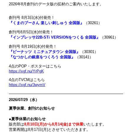
2026年8月創刊のデータ版の拡材のご案内いたします。
創刊号
8月3日(水)
付発売！
『くまのプーさん 楽しい刺しゅう 全国版』
（30261）
創刊号8月5日(水)
付発売！
『インプレッサ22B-STi VERSIONをつくる 全国版』
（30961）
創刊号
8月19日(水)付発売！
『ピーナッツ ミニチュアタウン 全国版』
（30301）
『なつかしの銀座をつくろう 全国版』
（30141）
4点のPOP・ポスターはこちら
https://xgf.nu/YrPgK
4点のTVCMはこちら
https://xgf.nu/3wymV
2026/07/29（水）
夏季休業、創刊のお知らせ
●夏季休業のお知らせ
販売部は
8月10日(月)から8月14(金)まで休業
いたします。
営業再開は8月17日(月)とさせていただきます。