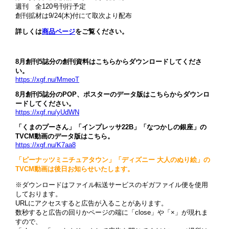
週刊 全120号刊行予定
創刊拡材は9/24(木)付にて取次より配布
詳しくは
商品ページ
をご覧ください。
8月創刊5誌分の創刊資料はこちらからダウンロードしてくださ
い。
https://xgf.nu/MmeoT
8月創刊5誌分のPOP、ポスターのデータ版はこちらからダウンロ
ードしてください。
https://xgf.nu/yUdWN
「くまのプーさん」「インプレッサ22B」「なつかしの銀座」の
TVCM動画のデータ版はこちら。
https://xgf.nu/K7aa8
「ピーナッツミニチュアタウン」「ディズニー 大人のぬり絵」の
TVCM動画は後日お知らせいたします。
※ダウンロードはファイル転送サービスのギガファイル便を使用
しております。
URLにアクセスすると広告が入ることがあります。
数秒すると広告の回りかページの端に「close」や「×」が現れま
すので、