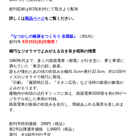
創刊拡材は8/19(水)付にて取次より配布
詳しくは
商品ページ
をご覧ください。
『なつかしの銀座をつくろう 全国版』
（30141）
創刊号
8月19日(水)付発売！
精巧なジオラマでよみがえる古き良き昭和の情景
1960年代まで、多くの路面電車（都電）が行き交い、夢と希望に
満ちていた「東京の顔」銀座。
誰もが憧れたあの頃の街並みを幅91.5cm×奥行32.5cm、約1/150サ
イズのジオラマで精巧に再現。
『日劇』『服部時計店』『ネオン広告』など当時の銀座の象徴が
よみがえります。
建物内や街頭の点灯ギミックに加え、路面電車5500形を初のNゲー
ジモデル化した車両が付録。
路面電車が銀座の街並みを走行し、情緒あふれる風景を楽しめま
す。
創刊号特別価格 299円（税込）
第2号以降通常価格 1,999円（税込）
週刊 全140号刊行予定