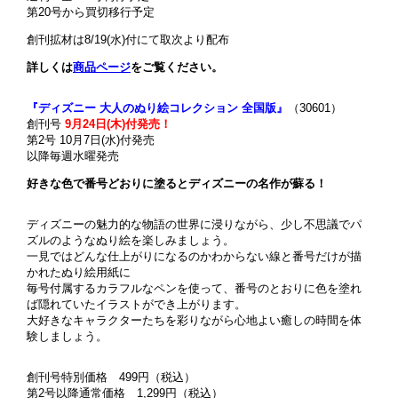
第20号から買切移行予定
創刊拡材は8/19(水)付にて取次より配布
詳しくは
商品ページ
をご覧ください。
『ディズニー 大人のぬり絵コレクション 全国版』
（30601）
創刊号
9月24日(木)付発売！
第2号 10月7日(水)付発売
以降毎週水曜発売
好きな色で番号どおりに塗るとディズニーの名作が蘇る！
ディズニーの魅力的な物語の世界に浸りながら、少し不思議でパ
ズルのようなぬり絵を楽しみましょう。
一見ではどんな仕上がりになるのかわからない線と番号だけが描
かれたぬり絵用紙に
毎号付属するカラフルなペンを使って、番号のとおりに色を塗れ
ば隠れていたイラストができ上がります。
大好きなキャラクターたちを彩りながら心地よい癒しの時間を体
験しましょう。
創刊号特別価格 499円（税込）
第2号以降通常価格 1,299円（税込）