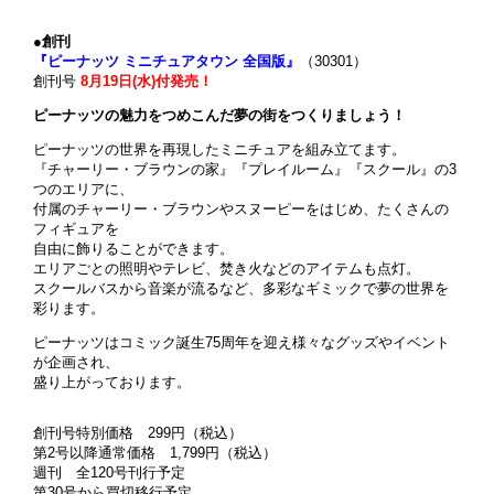
●創刊
『ピーナッツ ミニチュアタウン 全国版』
（30301）
創刊号
8月19日(水)付発売！
ピーナッツの魅力をつめこんだ夢の街をつくりましょう！
ピーナッツの世界を再現したミニチュアを組み立てます。
『チャーリー・ブラウンの家』『プレイルーム』『スクール』の3
つのエリアに、
付属のチャーリー・ブラウンやスヌーピーをはじめ、たくさんの
フィギュアを
自由に飾りることができます。
エリアごとの照明やテレビ、焚き火などのアイテムも点灯。
スクールバスから音楽が流るなど、多彩なギミックで夢の世界を
彩ります。
ピーナッツはコミック誕生75周年を迎え様々なグッズやイベント
が企画され、
盛り上がっております。
創刊号特別価格 299円（税込）
第2号以降通常価格 1,799円（税込）
週刊 全120号刊行予定
第30号から買切移行予定