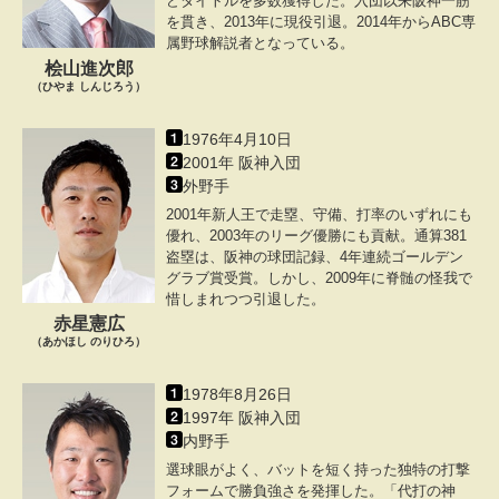
どタイトルを多数獲得した。入団以来阪神一筋
を貫き、2013年に現役引退。2014年からABC専
属野球解説者となっている。
桧山進次郎
（ひやま しんじろう）
1976年4月10日
2001年 阪神入団
外野手
2001年新人王で走塁、守備、打率のいずれにも
優れ、2003年のリーグ優勝にも貢献。通算381
盗塁は、阪神の球団記録、4年連続ゴールデン
グラブ賞受賞。しかし、2009年に脊髄の怪我で
惜しまれつつ引退した。
赤星憲広
（あかほし のりひろ）
1978年8月26日
1997年 阪神入団
内野手
選球眼がよく、バットを短く持った独特の打撃
フォームで勝負強さを発揮した。「代打の神