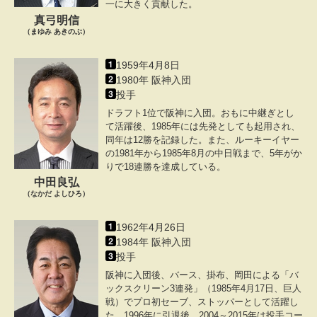
一に大きく貢献した。
真弓明信
（まゆみ あきのぶ）
1959年4月8日
1980年 阪神入団
投手
ドラフト1位で阪神に入団。おもに中継ぎとし
て活躍後、1985年には先発としても起用され、
同年は12勝を記録した。また、ルーキーイヤー
の1981年から1985年8月の中日戦まで、5年がか
りで18連勝を達成している。
中田良弘
（なかだ よしひろ）
1962年4月26日
1984年 阪神入団
投手
阪神に入団後、バース、掛布、岡田による「バ
ックスクリーン3連発」（1985年4月17日、巨人
戦）でプロ初セーブ、ストッパーとして活躍し
た。1996年に引退後、2004～2015年は投手コー