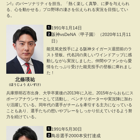
ン!』のパーソナリティを担当。「熱く楽しく真摯、に夢を与えられ
る、心を動かせる」プロ野球の凄さを伝えられる実況を目指してい
る。
1991年1月14日
阪神vsDeNA〈甲子園〉（2020年11月11
日）
能見篤史投手による阪神タイガース退団前のラ
スト登板。代名詞の美しいワインドアップに感
動しながら実況しました。仲間やファンから愛
情をたっぷり受けた能見投手の登板に痺れまし
た！
北條瑛祐
（ほうじょう えいすけ）
兵庫県明石市出身、大学卒業後の2013年に入社。2015年からおもにス
ポーツアナウンサーとして活動し、ベンチリポーターや実況陣に加わ
り活躍している。同年代の選手がチームを牽引する主力になっている
こともあり、選手たちの想いやプレーをしっかり伝えていけるよう努
力を続けている。
1991年5月30日
鳥谷選手2000本安打達成