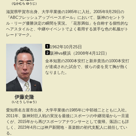
（なかむら ゆうじ）
滋賀県甲賀市出身、大学卒業後の1985年に入社。2005年9月29日の
『ABCフレッシュアップベースボール』において、阪神のセントラ
ル・リーグ優勝決定の瞬間を実況。「花形満似」を自称する個性的な
ヘアスタイルと、中継やイベントでよく着用する派手な色の私服がト
レードマーク。
1962年10月25日
阪神vs横浜（2008年4月12日）
金本知憲の2000本安打と新井貴浩の1000本安打
が達成された試合で、彼らの姿を見て胸が熱く
なりました。
伊藤史隆
（いとう しりゅう）
愛知県名古屋市出身、大学卒業後の1985年に中邨雄二とともに入社。
2011年、阪神対巨人戦の実況を最後にスポーツの中継現場から一旦退
くが、2015年から再びスポーツアナウンサーとして復帰。落語にも詳
しく、2023年4月には神戸新開地・喜楽館の初代支配人に就任してい
る。