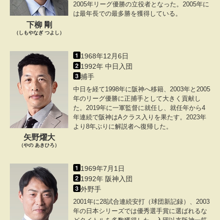
2005年リーグ優勝の立役者となった。2005年に
は最年長での最多勝を獲得している。
下柳 剛
（しもやなぎ つよし）
1968年12月6日
1992年 中日入団
捕手
中日を経て1998年に阪神へ移籍、2003年と2005
年のリーグ優勝に正捕手として大きく貢献し
た。2019年に一軍監督に就任し、就任年から4
年連続で阪神はAクラス入りを果たす。2023年
より8年ぶりに解説者へ復帰した。
矢野燿大
（やの あきひろ）
1969年7月1日
1992年 阪神入団
外野手
2001年に28試合連続安打（球団新記録）、2003
年の日本シリーズでは優秀選手賞に選ばれるな