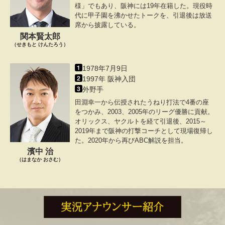
様」でもあり、阪神には19年在籍した。現役時
代に甲子園を沸かせたトークを、引退後は放送
席から披露している。
関本賢太郎
（せきもと けんたろう）
1978年7月9日
1997年 阪神入団
外野手
田淵幸一から伝授されたうねり打法で4番の座
をつかみ、2003、2005年のリーグ優勝に貢献。
オリックス、ヤクルトを経て引退後、2015～
2019年まで阪神の打撃コーチとして現場復帰し
た。2020年から再びABC解説を担当。
濱中 治
（はまなか おさむ）