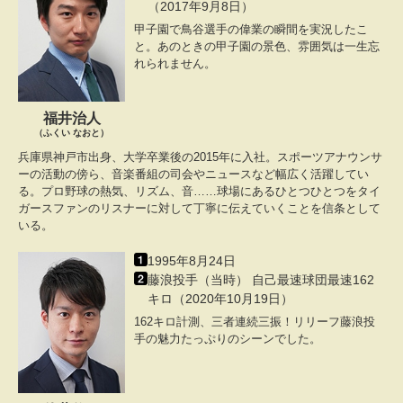
（2017年9月8日）
甲子園で鳥谷選手の偉業の瞬間を実況したこ
と。あのときの甲子園の景色、雰囲気は一生忘
れられません。
福井治人
（ふくい なおと）
兵庫県神戸市出身、大学卒業後の2015年に入社。スポーツアナウンサ
ーの活動の傍ら、音楽番組の司会やニュースなど幅広く活躍してい
る。プロ野球の熱気、リズム、音……球場にあるひとつひとつをタイ
ガースファンのリスナーに対して丁寧に伝えていくことを信条として
いる。
1995年8月24日
藤浪投手（当時） 自己最速球団最速162
キロ（2020年10月19日）
162キロ計測、三者連続三振！リリーフ藤浪投
手の魅力たっぷりのシーンでした。