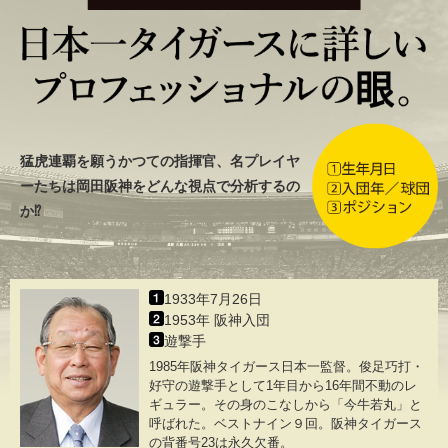
猛虎連覇を願うかつての指揮官、名プレイヤ
ーたちは岡田阪神をどんな視点で分析するの
か⁉
1933年7月26日
1953年 阪神入団
遊撃手
1985年阪神タイガース日本一監督。俊足巧打・
好守の遊撃手として1年目から16年間不動のレ
ギュラー。その身のこなしから「今牛若丸」と
呼ばれた。ベストナイン９回。阪神タイガース
の背番号23は永久欠番。