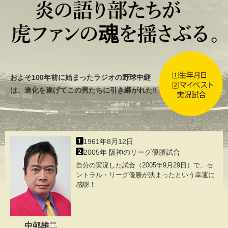
およそ100年前に始まったラジオの野球中継
は、進化を遂げてこの男たちに引き継がれた‼
1961年8月12日
2005年 阪神のリーグ優勝試合
自分の実況した試合（2005年9月29日）で、セ
ントラル・リーグ優勝が決まったという幸運に
感謝！
中邨雄二