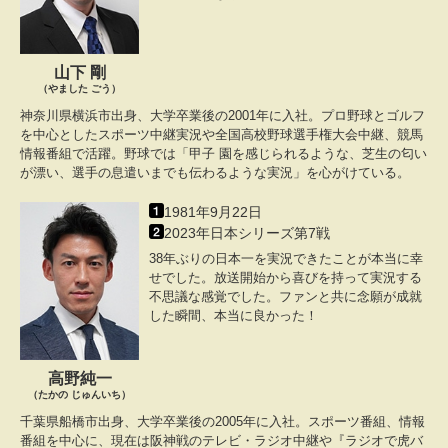
山下 剛
（やました ごう）
神奈川県横浜市出身、大学卒業後の2001年に入社。プロ野球とゴルフ
を中心としたスポーツ中継実況や全国高校野球選手権大会中継、競馬
情報番組で活躍。野球では「甲子 園を感じられるような、芝生の匂い
が漂い、選手の息遣いまでも伝わるような実況」を心がけている。
1981年9月22日
2023年日本シリーズ第7戦
38年ぶりの日本一を実況できたことが本当に幸
せでした。放送開始から喜びを持って実況する
不思議な感覚でした。ファンと共に念願が成就
した瞬間、本当に良かった！
高野純一
（たかの じゅんいち）
千葉県船橋市出身、大学卒業後の2005年に入社。スポーツ番組、情報
番組を中心に、現在は阪神戦のテレビ・ラジオ中継や『ラジオで虎バ