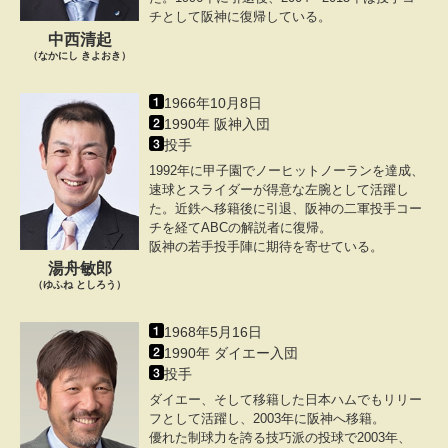
チとして阪神に復帰している。
中西清起
（なかにし きよおき）
1966年10月8日
1990年 阪神入団
投手
1992年に甲子園でノーヒットノーランを達成、
速球とスライダーが得意な左腕として活躍し
た。近鉄へ移籍後に引退、阪神の二軍投手コー
チを経てABCの解説者に復帰。
阪神の若手投手陣に期待を寄せている。
湯舟敏郎
（ゆふね としろう）
1968年5月16日
1990年 ダイエー入団
投手
ダイエー、そして移籍した日本ハムでもリリー
フとして活躍し、2003年に阪神へ移籍。
優れた制球力を誇る技巧派の投球で2003年、