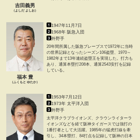
吉田義男
（よしだ よしお）
1947年11月7日
1968年 阪急入団
外野手
20年間所属した阪急ブレーブスで1972年に当時
の世界記録となったシーズン106盗塁、1970～
1982年まで13年連続盗塁王を実現した。打力も
あり、通算本塁打208本、通算2543安打を記録
している。
福本 豊
（ふくもと ゆたか）
1953年7月12日
1973年 太平洋入団
外野手
太平洋クラブライオンズ、クラウンライターラ
イオンズなどを経て阪神タイガースでは強打の
1番打者として大活躍。1985年の猛虎打線を牽
引し、34本塁打、84打点を記録して阪神の日本