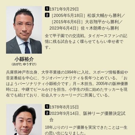
1971年9月29日
［2005年5月18日］松坂大輔から勝利／
［2015年6月6日］大谷翔平から勝利／
2023年6月4日］佐々木朗希から勝利
全て甲子園での交流戦。タイガースファンの記
憶に残る試合をよく喋らせてもらい幸せ者で
す。
小縣裕介
（おがた ゆうすけ）
兵庫県神戸市出身、大学卒業後の1994年に入社。スポーツ情報番組や
音楽番組を中心に、ラジオパーソナリティを長年つとめている。「お
はようパーソナリティ小縣裕介です」月～木担当。2005年の阪神優勝
時には、中継でビールかけを担当。小学生の頃に始めたサッカーを現
在でも続けており、社会人サッカーリーグに所属している。
1978年8月15日
2023年9月14日、阪神リーグ優勝決定試
合
18年ぶりのリーグ優勝を実況できたことは一生
の思い出になりました。