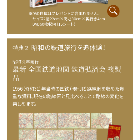
※DVD自体はプレゼントに含まれません。
サイズ：幅22cm×高さ30cm×奥行き4cm
DVD60枚収納（15シート）
昭和の鉄道旅行を追体験！
特典 2
昭和31年発行
最新 全国鉄道地図 鉄道弘済会 複製
品
1956（昭和31）年当時の国鉄（ 現・JR）路線網を収めた貴
重な資料。現在の路線図と見比べることで路線の変化を
楽しめます。