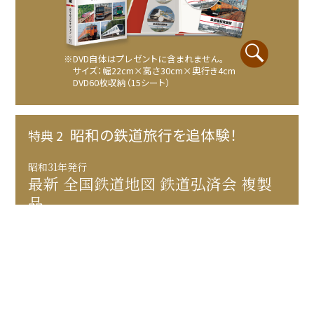
※DVD自体はプレゼントに含まれません。
サイズ：幅22cm×高さ30cm×奥行き4cm
DVD60枚収納（15シート）
昭和の鉄道旅行を追体験！
特典 2
昭和31年発行
最新 全国鉄道地図 鉄道弘済会 複製
品
1956（昭和31）年当時の国鉄（ 現・JR）路線網を収めた貴
重な資料。現在の路線図と見比べることで路線の変化を
楽しめます。