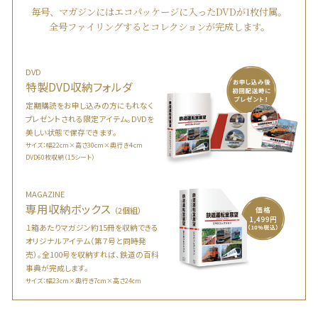
毎号、マガジンにはエコパッケージに入ったDVDが1枚付属。
全号ファイリングするとコレクションが完成します。
DVD
特製DVD収納フォルダ
定期購読をお申し込みの方にもれなく
プレゼントされる限定アイテム。DVDを
美しい状態で保存できます。
サイズ：幅22cm×高さ30cm×奥行き４cm
DVD60枚収納（15シート）
MAGAZINE
専用収納ボックス
（2個組）
１箱あたりマガジン約15冊を収納できる
オリジナルアイテム（第７号と同時発
売）。全100号を収納すれば、鉄道の百科
事典が完成します。
サイズ：幅23cm×奥行き7cm×高さ24cm