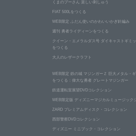
くまのプーさん
楽しい刺しゅう
FIAT 500Lをつくる
WEB限定
ふだん使いの
かわいい
かぎ針編み
週刊
勇者ライディーン
をつくる
クイーン・
エメラルダス号
ダイキャスト
ギミ
をつくる
大人の
レザークラフト
WEB限定
鉄の城
マジンガーＺ
巨大メタル・
ギ
をつくる：
偉大な勇者
グレートマジンガー
鉄道運転室展望
DVDコレクション
WEB限定版
ディズニー
マジカル
ミュージック
ZARD プレミアム
ディスク・
コレクション
西部警察
DVD
コレクション
ディズニー
ミニブック・
コレクション