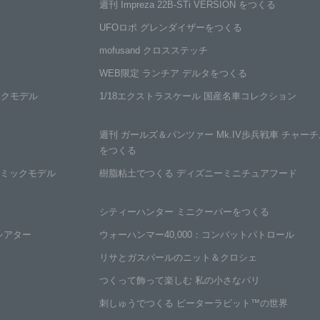
週刊
Impreza
22B-STi
VERSION
をつくる
UFOロボ
グレンダイザーをつくる
mofusand
クロスステッチ
WEB限定 ランチア
デルタ
をつくる
ックモデル
1/18エクストラ
スケール
国産名車
コレクション
週刊
ガールズ＆パンツァー
Mk.IV歩兵戦車
チャーチル
をつくる
ミックモデル
樹脂粘土でつくる
ディズニー
ミニチュアフード
シティーハンター
ミニクーパー
をつくる
シアター
ウォーハンマー
40,000：
コンバット
パトロール
リサと
ガスパールの
ニット＆クロシェ
つくって飾って
楽しむ
私の小さなパリ
刺しゅうでつくる
ピーターラビット™
の世界