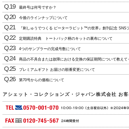
Q.19
最終号は何号ですか？
Q.20
今後のラインナップについて
Q.21
『刺しゅうでつくる ピーターラビット™の世界』創刊記念 SNS
Q.22
定期購読特典 トートバック柄のキットの裏布について
Q.23
4つのサンプラーの完成号数について
Q.24
商品の不具合または故障における交換の保証期間について教えて
Q.25
プレミアムギフト お届けの順番変更について
Q.26
第70号からの価格について
アシェット・コレクションズ・ジャパン株式会社
お客